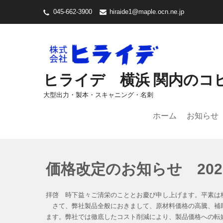
045-662-3900
hiraide1@maple.ocn.ne.jp
ヒライデ 横浜 関内のコ
大型出力・製本・スキャニング・名刺
ホーム
お知らせ
価格改定のお知らせ 2025.
拝啓 時下益々ご清栄のこととお慶び申し上げます。平素は
さて、弊社製品全般におきまして、原材料価格の高騰、補
ます。弊社では徹底したコスト削減により、製品価格への転