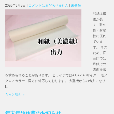
2026年3月9日
|
コメントはまだありません
|
未分類
和紙は繊
維が長
く、耐久
性・耐湿
性に優れ
ていま
す。 その
ため、官
公庁では
和紙での
図面提出
を求められることがあります。 ヒライデではA1,A2,A3サイズ モノ
クロ／カラー 両方に対応しております。 大型機からの出力になり
[…]
もっと読む »
年末年始休業のお知らせ