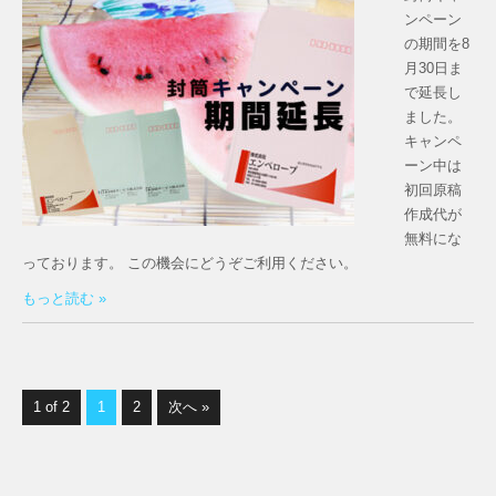
ンペーン
の期間を8
月30日ま
で延長し
ました。
キャンペ
ーン中は
初回原稿
作成代が
無料にな
っております。 この機会にどうぞご利用ください。
もっと読む »
1 of 2
1
2
次へ »