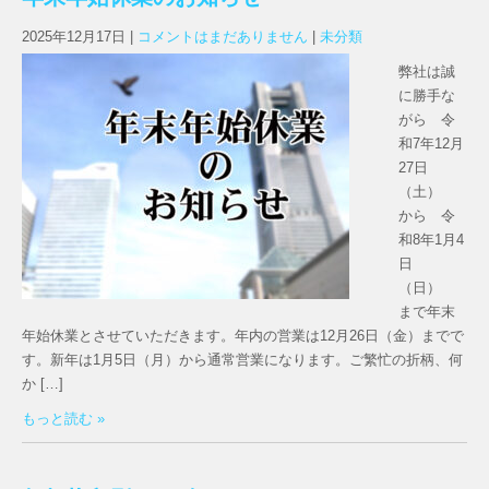
2025年12月17日
|
コメントはまだありません
|
未分類
弊社は誠
に勝手な
がら 令
和7年12月
27日
（土）
から 令
和8年1月4
日
（日）
まで年末
年始休業とさせていただきます。年内の営業は12月26日（金）までで
す。新年は1月5日（月）から通常営業になります。ご繁忙の折柄、何
か […]
もっと読む »