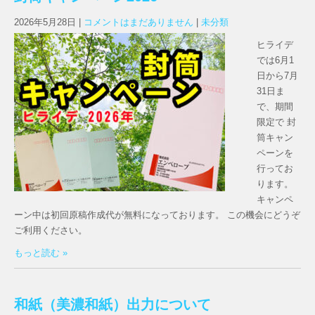
2026年5月28日
|
コメントはまだありません
|
未分類
ヒライデ
では6月1
日から7月
31日ま
で、期間
限定で 封
筒キャン
ペーンを
行ってお
ります。
キャンペ
ーン中は初回原稿作成代が無料になっております。 この機会にどうぞ
ご利用ください。
もっと読む »
和紙（美濃和紙）出力について